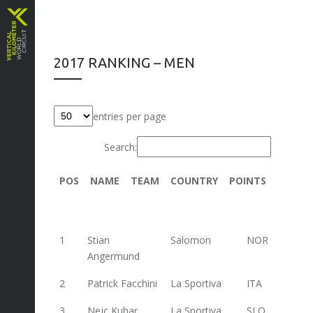
2017 RANKING – MEN
entries per page
Search:
POS
NAME
TEAM
COUNTRY
POINTS
Trenta
1
Stian
Salomon
NOR
556
Angermund
2
Patrick Facchini
La Sportiva
ITA
514,8
3
Nejc Kuhar
La Sportiva
SLO
468,4