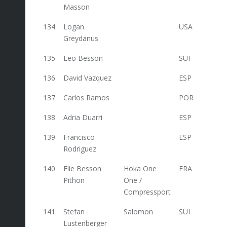
Masson
134
Logan
USA
50
Greydanus
135
Leo Besson
SUI
50
136
David Vazquez
ESP
50
137
Carlos Ramos
POR
50
138
Adria Duarri
ESP
50
139
Francisco
ESP
50
Rodriguez
140
Elie Besson
Hoka One
FRA
49,2
Pithon
One /
Compressport
141
Stefan
Salomon
SUI
47
Lustenberger