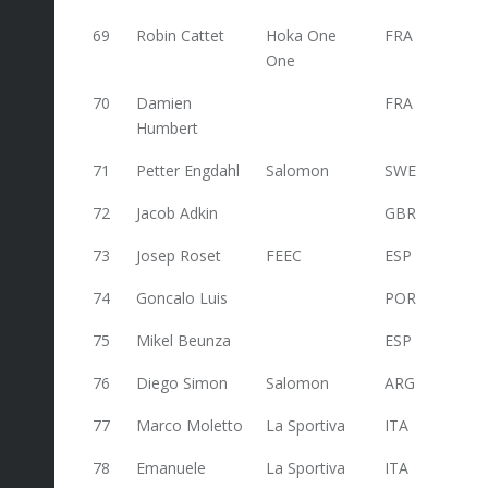
69
Robin Cattet
Hoka One
FRA
70,8
One
70
Damien
FRA
69
Humbert
71
Petter Engdahl
Salomon
SWE
68
72
Jacob Adkin
GBR
68
73
Josep Roset
FEEC
ESP
68
74
Goncalo Luis
POR
68
75
Mikel Beunza
ESP
68
76
Diego Simon
Salomon
ARG
68
77
Marco Moletto
La Sportiva
ITA
68
78
Emanuele
La Sportiva
ITA
67