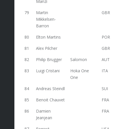
Manzi
79
Martin
GBR
65
Mikkelsen-
Barron
80
Elton Martins
POR
65
81
Alex Pilcher
GBR
65
82
Philip Brugger
Salomon
AUT
65
83
Luigi Cristani
Hoka One
ITA
64
One
84
Andreas Steindl
SUI
63,6
85
Benoit Chauvet
FRA
62
86
Damien
FRA
62
Jeanjean
87
Forrest
USA
62