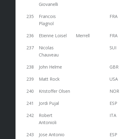
Giovanelli
235
Francois
FRA
24
Plagnol
236
Etienne Loisel
Merrell
FRA
23,6
237
Nicolas
SUI
23
Chauveau
238
John Helme
GBR
23
239
Matt Rock
USA
23
240
Kristoffer Olsen
NOR
23
241
Jordi Pujal
ESP
23
242
Robert
ITA
23
Antonioli
243
Jose Antonio
ESP
23