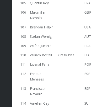
105
Quentin Rey
FRA
56
106
Maximilian
GBR
56
Nicholls
107
Brendan Halpin
USA
56
108
Stefan Wernig
AUT
56
109
Wilfrid Jumere
FRA
56
110
William Boffelli
Crazy Idea
ITA
56
111
Juvenal Faria
POR
56
112
Enrique
ESP
56
Meneses
113
Francisco
ESP
56
Navarro
114
Aurelien Gay
SUI
55