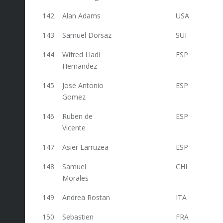
142
Alan Adams
USA
47
143
Samuel Dorsaz
SUI
47
144
Wifred Lladi
ESP
47
Hernandez
145
Jose Antonio
ESP
47
Gomez
146
Ruben de
ESP
47
Vicente
147
Asier Larruzea
ESP
47
148
Samuel
CHI
47
Morales
149
Andrea Rostan
ITA
47
150
Sebastien
FRA
45,8