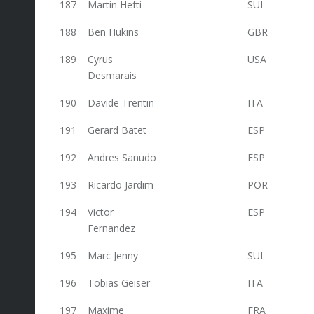
187
Martin Hefti
SUI
35
188
Ben Hukins
GBR
35
189
Cyrus
USA
35
Desmarais
190
Davide Trentin
ITA
35
191
Gerard Batet
ESP
35
192
Andres Sanudo
ESP
35
193
Ricardo Jardim
POR
35
194
Victor
ESP
35
Fernandez
195
Marc Jenny
SUI
34,8
196
Tobias Geiser
ITA
34,8
197
Maxime
FRA
34,8