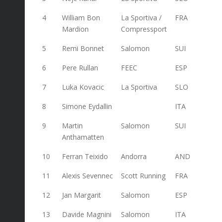
4
William Bon
La Sportiva /
FRA
413,2
Mardion
Compressport
5
Remi Bonnet
Salomon
SUI
377,2
6
Pere Rullan
FEEC
ESP
363,2
7
Luka Kovacic
La Sportiva
SLO
337,2
8
Simone Eydallin
ITA
331,6
9
Martin
Salomon
SUI
326,4
Anthamatten
10
Ferran Teixido
Andorra
AND
324
11
Alexis Sevennec
Scott Running
FRA
301,2
12
Jan Margarit
Salomon
ESP
294
13
Davide Magnini
Salomon
ITA
261,6