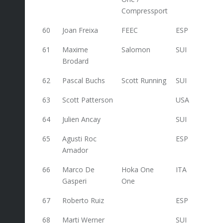
Compressport
60
Joan Freixa
FEEC
ESP
76
61
Maxime
Salomon
SUI
72
Brodard
62
Pascal Buchs
Scott Running
SUI
72
63
Scott Patterson
USA
72
64
Julien Ancay
SUI
72
65
Agusti Roc
ESP
72
Amador
66
Marco De
Hoka One
ITA
72
Gasperi
One
67
Roberto Ruiz
ESP
72
68
Marti Werner
SUI
70,8