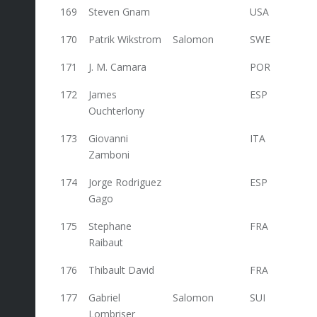
169
Steven Gnam
USA
41
170
Patrik Wikstrom
Salomon
SWE
41
171
J. M. Camara
POR
41
172
James
ESP
41
Ouchterlony
173
Giovanni
ITA
41
Zamboni
174
Jorge Rodriguez
ESP
40
Gago
175
Stephane
FRA
38,4
Raibaut
176
Thibault David
FRA
38
177
Gabriel
Salomon
SUI
38
Lombriser