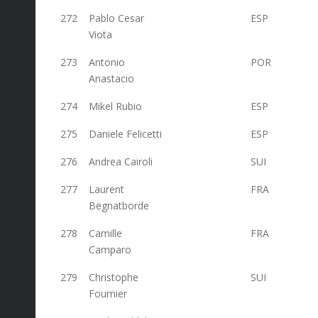
272
Pablo Cesar
ESP
18
Viota
273
Antonio
POR
18
Anastacio
274
Mikel Rubio
ESP
18
275
Daniele Felicetti
ESP
18
276
Andrea Cairoli
SUI
16,8
277
Laurent
FRA
16,8
Begnatborde
278
Camille
FRA
16
Camparo
279
Christophe
SUI
16
Fournier