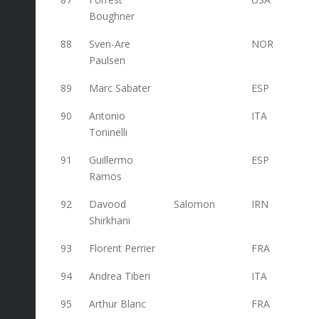
Boughner
88
Sven-Are
NOR
62
Paulsen
89
Marc Sabater
ESP
62
90
Antonio
ITA
62
Toninelli
91
Guillermo
ESP
62
Ramos
92
Davood
Salomon
IRN
62
Shirkhani
93
Florent Perrier
FRA
61,4
94
Andrea Tiberi
ITA
60
95
Arthur Blanc
FRA
60