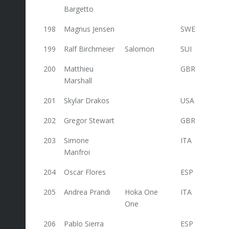
Bargetto
198
Magnus Jensen
SWE
32
199
Ralf Birchmeier
Salomon
SUI
32
200
Matthieu
GBR
32
Marshall
201
Skylar Drakos
USA
32
202
Gregor Stewart
GBR
32
203
Simone
ITA
32
Manfroi
204
Oscar Flores
ESP
32
205
Andrea Prandi
Hoka One
ITA
32
One
206
Pablo Sierra
ESP
32