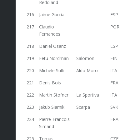
Redoland
216
Jaime Garcia
ESP
29
217
Claudio
POR
29
Fernandes
218
Daniel Osanz
ESP
29
219
Eetu Nordman
Salomon
FIN
29
220
Michele Sulli
Aldo Moro
ITA
29
221
Denis Bois
FRA
27,6
222
Martin Stofner
La Sportiva
ITA
27,6
223
Jakub Siarnik
Scarpa
SVK
26
224
Pierre-Francois
FRA
26
Simand
225
Tomas
CZE
26