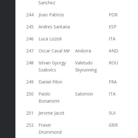
Sanchez
244
Joao Patricio
POR
23
245
Andres Santana
ESP
23
246
Luca Lizzoli
ITA
23
247
Oscar Casal Mir
Andorra
AND
21,6
248
Istvan Gyorgy
Valetudo
ROU
21,6
Szabolcs
Skyrunning
249
Daniel Pilon
FRA
21,6
250
Paolo
Salomon
ITA
20
Bonanomi
251
Jerome Jacot
SUI
20
252
Fraser
GBR
20
Drummond