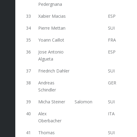
Pedergnana
33
Xabier Macias
ESP
124
34
Pierre Mettan
SUI
120
35
Yoann Caillot
FRA
118,4
36
Jose Antonio
ESP
117
Algueta
37
Friedrich Dahler
SUI
114,8
38
Andreas
GER
113,6
Schindler
39
Micha Steiner
Salomon
SUI
113,2
40
Alex
ITA
109
Oberbacher
41
Thomas
SUI
105,6