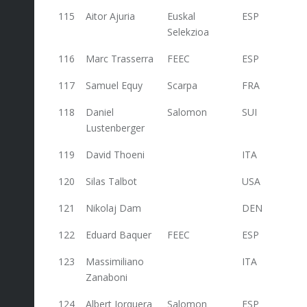
115
Aitor Ajuria
Euskal
ESP
55
Selekzioa
116
Marc Trasserra
FEEC
ESP
54
117
Samuel Equy
Scarpa
FRA
53
118
Daniel
Salomon
SUI
53
Lustenberger
119
David Thoeni
ITA
53
120
Silas Talbot
USA
53
121
Nikolaj Dam
DEN
53
122
Eduard Baquer
FEEC
ESP
53
123
Massimiliano
ITA
53
Zanaboni
124
Albert Jorquera
Salomon
ESP
53