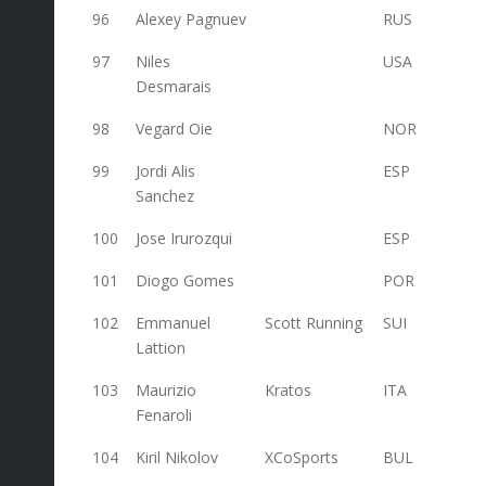
96
Alexey Pagnuev
RUS
59
97
Niles
USA
59
Desmarais
98
Vegard Oie
NOR
59
99
Jordi Alis
ESP
59
Sanchez
100
Jose Irurozqui
ESP
59
101
Diogo Gomes
POR
59
102
Emmanuel
Scott Running
SUI
59
Lattion
103
Maurizio
Kratos
ITA
56,4
Fenaroli
104
Kiril Nikolov
XCoSports
BUL
56