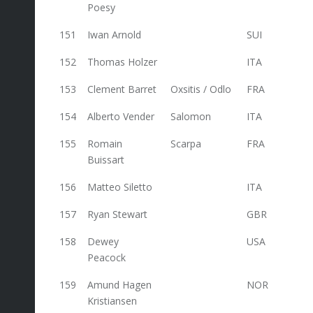
Poesy
151
Iwan Arnold
SUI
45,6
152
Thomas Holzer
ITA
45,6
153
Clement Barret
Oxsitis / Odlo
FRA
45,6
154
Alberto Vender
Salomon
ITA
44
155
Romain
Scarpa
FRA
44
Buissart
156
Matteo Siletto
ITA
44
157
Ryan Stewart
GBR
44
158
Dewey
USA
44
Peacock
159
Amund Hagen
NOR
44
Kristiansen