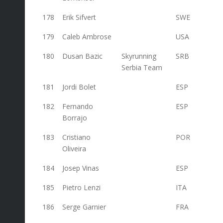
178
Erik Sifvert
SWE
38
179
Caleb Ambrose
USA
38
180
Dusan Bazic
Skyrunning
SRB
38
Serbia Team
181
Jordi Bolet
ESP
38
182
Fernando
ESP
38
Borrajo
183
Cristiano
POR
38
Oliveira
184
Josep Vinas
ESP
38
185
Pietro Lenzi
ITA
38
186
Serge Garnier
FRA
35