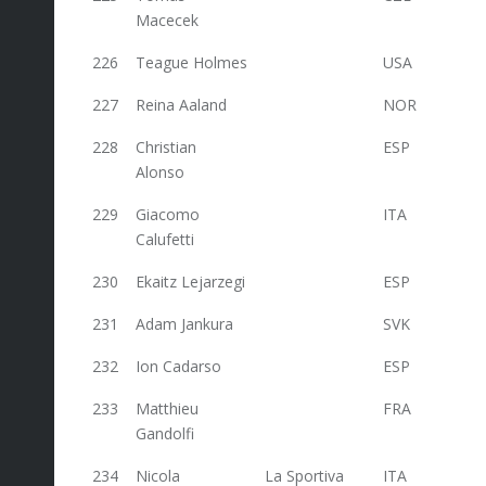
Macecek
226
Teague Holmes
USA
26
227
Reina Aaland
NOR
26
228
Christian
ESP
26
Alonso
229
Giacomo
ITA
26
Calufetti
230
Ekaitz Lejarzegi
ESP
26
231
Adam Jankura
SVK
26
232
Ion Cadarso
ESP
26
233
Matthieu
FRA
24
Gandolfi
234
Nicola
La Sportiva
ITA
24