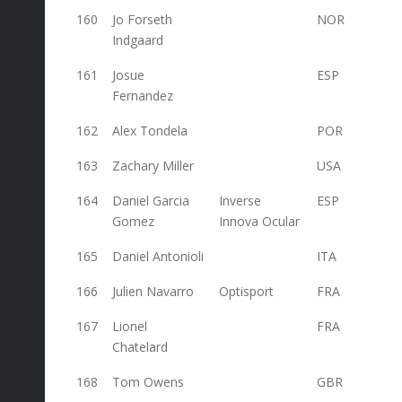
160
Jo Forseth
NOR
44
Indgaard
161
Josue
ESP
44
Fernandez
162
Alex Tondela
POR
44
163
Zachary Miller
USA
44
164
Daniel Garcia
Inverse
ESP
44
Gomez
Innova Ocular
165
Daniel Antonioli
ITA
41
166
Julien Navarro
Optisport
FRA
41
167
Lionel
FRA
41
Chatelard
168
Tom Owens
GBR
41