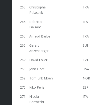
263
Christophe
FRA
19,2
Polaszek
264
Roberto
ITA
18
Dalsant
265
Arnaud Barbe
FRA
18
266
Gerard
SUI
18
Anzenberger
267
David Foller
CZE
18
268
John Fiore
USA
18
269
Tom Erik Moen
NOR
18
270
Kiko Peris
ESP
18
271
Nicola
ITA
18
Bertocchi