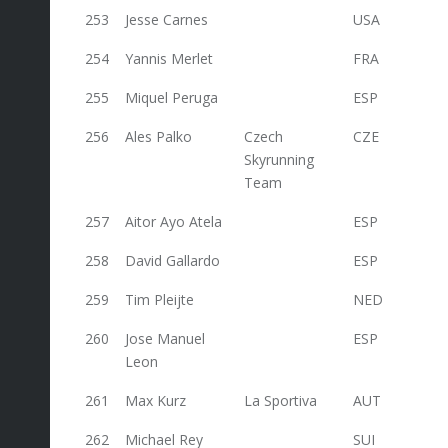
253
Jesse Carnes
USA
20
254
Yannis Merlet
FRA
20
255
Miquel Peruga
ESP
20
256
Ales Palko
Czech
CZE
20
Skyrunning
Team
257
Aitor Ayo Atela
ESP
20
258
David Gallardo
ESP
20
259
Tim Pleijte
NED
20
260
Jose Manuel
ESP
20
Leon
261
Max Kurz
La Sportiva
AUT
20
262
Michael Rey
SUI
19,2