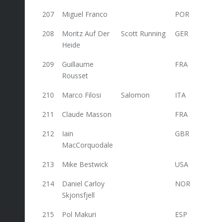
207
Miguel Franco
POR
32
208
Moritz Auf Der
Scott Running
GER
32
Heide
209
Guillaume
FRA
31,2
Rousset
210
Marco Filosi
Salomon
ITA
29
211
Claude Masson
FRA
29
212
Iain
GBR
29
MacCorquodale
213
Mike Bestwick
USA
29
214
Daniel Carloy
NOR
29
Skjonsfjell
215
Pol Makuri
ESP
29