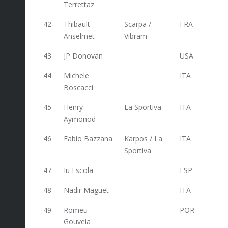
Terrettaz
42
Thibault
Scarpa /
FRA
103
Anselmet
Vibram
43
JP Donovan
USA
100
44
Michele
ITA
100
Boscacci
45
Henry
La Sportiva
ITA
99,6
Aymonod
46
Fabio Bazzana
Karpos / La
ITA
99,2
Sportiva
47
Iu Escola
ESP
97
48
Nadir Maguet
ITA
93,6
49
Romeu
POR
92
Gouveia