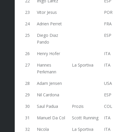
22
Inigo Laritz
ESP
150
23
Vitor Jesus
POR
148,4
24
Adrien Perret
FRA
145,4
25
Diego Diaz
ESP
144
Pando
26
Henry Hofer
ITA
140,6
27
Hannes
La Sportiva
ITA
137
Perkmann
28
Adam Jensen
USA
133
29
Nil Cardona
ESP
131,2
30
Saul Padua
Prozis
COL
131
31
Manuel Da Col
Scott Running
ITA
128
32
Nicola
La Sportiva
ITA
125