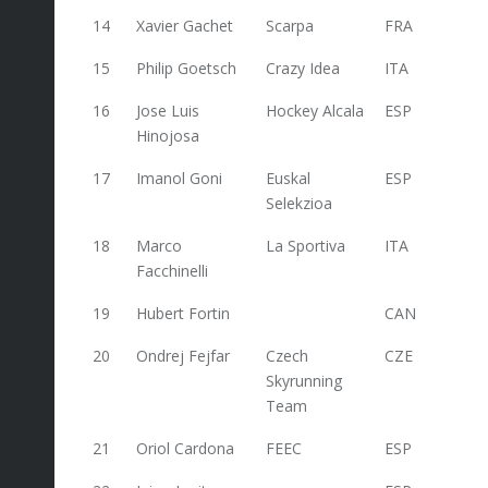
14
Xavier Gachet
Scarpa
FRA
243
15
Philip Goetsch
Crazy Idea
ITA
220
16
Jose Luis
Hockey Alcala
ESP
192
Hinojosa
17
Imanol Goni
Euskal
ESP
166
Selekzioa
18
Marco
La Sportiva
ITA
159
Facchinelli
19
Hubert Fortin
CAN
158,2
20
Ondrej Fejfar
Czech
CZE
154
Skyrunning
Team
21
Oriol Cardona
FEEC
ESP
153