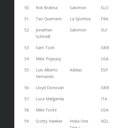
50
Rok Bratina
Salomon
SLO
88,4
51
Tao Quemere
La Sportiva
FRA
88
52
Jonathan
Salomon
SUI
88
Schmidt
53
Sam Tosh
GBR
88
54
Mike Popejoy
USA
88
55
Luis Alberto
Adidas
ESP
88
Hernando
56
Lloyd Donovan
GBR
85
57
Luca Malgarida
ITA
79
58
Mike Foote
USA
78
59
Scotty Hawker
Hoka One
NZL
78
One /