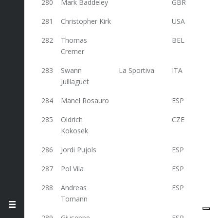
280
Mark Baddeley
GBR
16
281
Christopher Kirk
USA
16
282
Thomas
BEL
16
Cremer
283
Swann
La Sportiva
ITA
16
Juillaguet
284
Manel Rosauro
ESP
16
285
Oldrich
CZE
16
Kokosek
286
Jordi Pujols
ESP
16
287
Pol Vila
ESP
16
288
Andreas
ESP
16
Tomann
289
Giuseppe
ESP
16