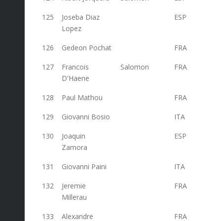
125
Joseba Diaz
ESP
53
Lopez
126
Gedeon Pochat
FRA
52,8
127
Francois
Salomon
FRA
52,8
D'Haene
128
Paul Mathou
FRA
52,8
129
Giovanni Bosio
ITA
51,6
130
Joaquin
ESP
51
Zamora
131
Giovanni Paini
ITA
51
132
Jeremie
FRA
50
Millerau
133
Alexandre
FRA
50